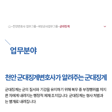
천안변호사 업무그룹
국방군사업무그룹
대륜 천안로펌 강점
서울·대전·천안변호사
천안형사전문변호사
업무분야
천안이혼전문변호사
천안학교폭력변호사
천안부동산변호사
천안음주운전·교통사고변호사
천안변호사 업무분야
천안변호사 주요 업무사례
천안 군대징계변호사가 알려주는 군대징계
천안 분사무소 오시는 길
천안변호사상담 상담접수
채용정보
군대징계는 군의 질서와 기강을 유지하기 위해 복무 중 부정행위를 저지
른 자에게 내려지는 행정적 제재 조치입니다. 군대징계는 형사 처벌과
는 별개로 내려집니다.