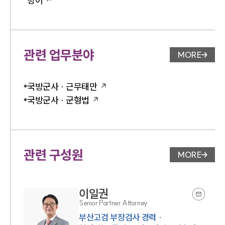
방어
관련 업무분야
MORE
업무분야 
국방군사 · 근무태만
국방군사 · 군형법
관련 구성원
MORE
변호사 페
이일권
Senior Partner Attorney
부산고검 부장검사 경력 ·