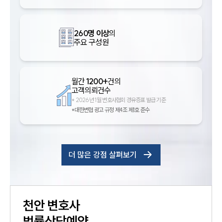
260명 이상
의
주요 구성원
월간
1200+
건의
고객의뢰건수
*
2026년 1월 변호사협회 경유증표 발급 기준
*대한변협 광고 규정 제4조 제1호 준수
더 많은 강점 살펴보기
천안
변호사
법률상담예약