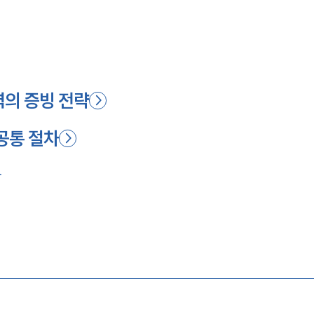
력의 증빙 전략
 공통 절차
문