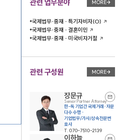
관련 업무분야
MORE
업무분야 페이지 이
국제법무·중재 · 특기자비자(O)
국제법무·중재 · 결혼이민
국제법무·중재 · 미국비자거절
관련 구성원
MORE
변호사 페이지 이동
장문규
Senior Partner Attorney
한-독 기업간 국제거래·자문
다수 수행 ·
기업법무/가사/상속전문변
T.
070-7510-2139
이하늘