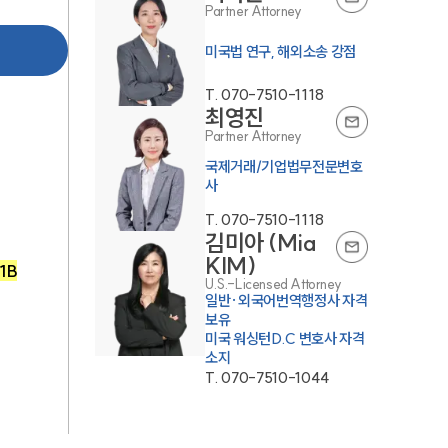
Partner Attorney
미국법 연구, 해외소송 강점
T.
070-7510-1118
최영진
Partner Attorney
국제거래/기업법무전문변호
사
T.
070-7510-1118
김미아 (Mia
KIM)
1B
U.S.-Licensed Attorney
일반·외국어번역행정사 자격
보유
미국 워싱턴D.C 변호사 자격
소지
T.
070-7510-1044