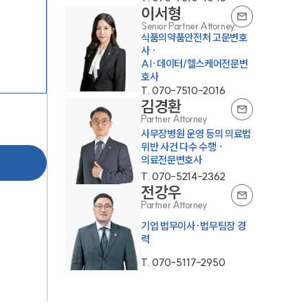
이서형
Senior Partner Attorney
식품의약품안전처 고문변호
사 ·
AI·데이터/헬스케어전문변
호사
T.
070-7510-2016
김경환
Partner Attorney
사무장병원 운영 등의 의료법
위반 사건 다수 수행 ·
의료전문변호사
T.
070-5214-2362
전강우
Partner Attorney
기업 법무이사·법무팀장 경
력
T.
070-5117-2950