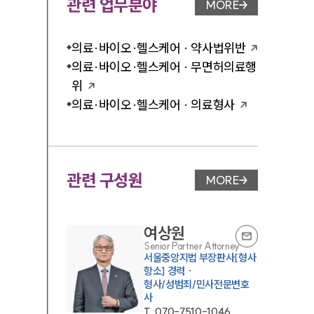
관련 업무분야
MORE
업무분야 페이지 이
의료·바이오·헬스케어 · 약사법위반
의료·바이오·헬스케어 · 무면허의료행
위
의료·바이오·헬스케어 · 의료형사
관련 구성원
MORE
변호사 페이지 이동
여상원
Senior Partner Attorney
서울중앙지법 부장판사[형사
항소] 경력 ·
형사/성범죄/민사전문변호
사
T.
070-7510-1046