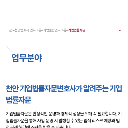
천안변호사 업무그룹
기업일반업무그룹
대륜 천안로펌 강점
서울·대전·천안변호사
천안형사전문변호사
업무분야
천안이혼전문변호사
천안학교폭력변호사
천안부동산변호사
천안음주운전·교통사고변호사
천안변호사 업무분야
천안변호사 주요 업무사례
천안 기업법률자문변호사가 알려주는 기업
천안 분사무소 오시는 길
천안변호사상담 상담접수
법률자문
채용정보
기업법률자문은 안정적인 운영과 경제적 성장을 위해 꼭 필요합니다. 기
업법률자문을 통해 사업 운영 시 발생할 수 있는 법적 리스크 예방과 법
적 분쟁 해결에 조력을 받을 수 있습니다.