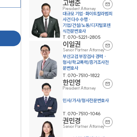
고병준
President Attorney
대규모 기업·화이트칼라범죄
사건 다수 수행 ·
기업/건설/노동/디지털포렌
식전문변호사
T.
070-5221-2805
이일권
Senior Partner Attorney
부산고검 부장검사 경력 ·
형사/학교폭력/증거조사전
문변호사
T.
070-7510-1822
한민영
President Attorney
민사/가사/형사전문변호사
T.
070-7510-1046
권민경
Senior Partner Attorney