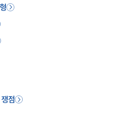
유형
 쟁점