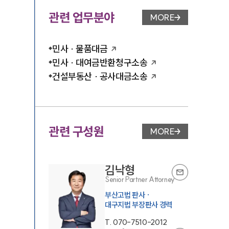
관련 업무분야
MORE
업무분야 페이지 이
민사 · 물품대금
민사 · 대여금반환청구소송
건설부동산 · 공사대금소송
관련 구성원
MORE
변호사 페이지 이동
김낙형
Senior Partner Attorney
부산고법 판사 ·
대구지법 부장판사 경력
T.
070-7510-2012