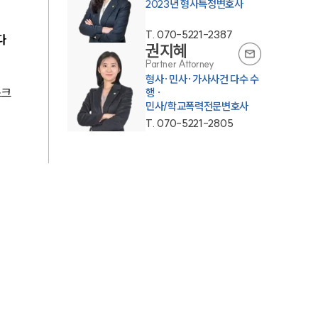
T.
070-5221-2387
다
권지혜
Partner Attorney
형사·민사·가사사건 다수 수
스크
행 ·
민사/학교폭력전문변호사
T.
070-5221-2805