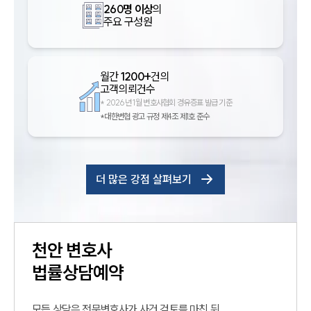
260명 이상
의
주요 구성원
월간
1200+
건의
고객의뢰건수
*
2026년 1월 변호사협회 경유증표 발급 기준
*대한변협 광고 규정 제4조 제1호 준수
더 많은 강점 살펴보기
천안
변호사
법률상담예약
모든 상담은 전문변호사가 사건 검토를 마친 뒤