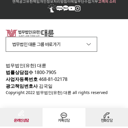
면책공고
유한책임
개인정보처리방침
이메일무단수집거부
고객의 소리
법무법인 대륜 그룹 바로가기
법무법인(유한) 대륜
법률상담접수
1800-7905
사업자등록번호
468-81-02178
광고책임변호사
김국일
Copyright 2022 법무법인(유한) 대륜 all rights reserved
천안
법무법인의 주요 상담지역
온라인상담
카톡상담
전화상담
대전광역시
동구, 중구, 서구, 유성구, 대덕구