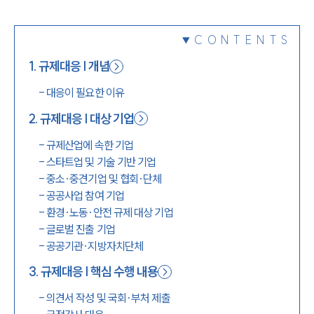
1800-7905
CONTENTS
1
.
규제대응 | 개념
-
대응이 필요한 이유
2
.
규제대응 | 대상 기업
-
규제산업에 속한 기업
-
스타트업 및 기술 기반 기업
-
중소·중견기업 및 협회·단체
-
공공사업 참여 기업
-
환경·노동·안전 규제 대상 기업
-
글로벌 진출 기업
-
공공기관·지방자치단체
3
.
규제대응 | 핵심 수행 내용
-
의견서 작성 및 국회·부처 제출