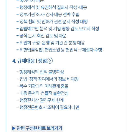
-
국정감사 대응
-
행정해석 및 유권해석 질의서 작성·대응
-
정부기관 조사·감사 대응 전략 수립
-
정책 협의 및 인허가 관련 문서 작성 대행
-
입법예고안 분석 및 기업 영향 검토 보고서 작성
-
공식 문서 회신 검토 및 자문
-
위원회 구성·운영 및 기관 간 분쟁 대응
-
위헌법률심판, 헌법소원 등 헌법적 구제절차 수행
4
.
규제대응 | 쟁점
-
행정해석의 법적 불명확성
-
입법·정책 참여에서의 정보 비대칭
-
복수 기관과의 이해관계 충돌
-
대응 문서의 법률적 불완전성
-
행정절차상 권리구제 한계
-
행정전문변호사 조력이 필요하다면
▶︎ 관련 구성원 바로 보러가기