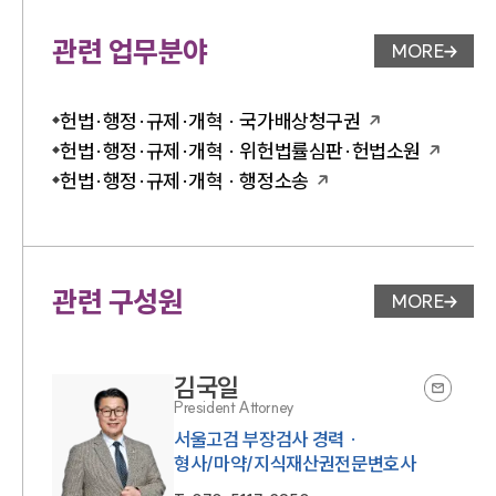
관련 업무분야
MORE
업무분야 
헌법·행정·규제·개혁 · 국가배상청구권
헌법·행정·규제·개혁 · 위헌법률심판·헌법소원
헌법·행정·규제·개혁 · 행정소송
관련 구성원
MORE
변호사 페
김국일
President Attorney
서울고검 부장검사 경력 ·
형사/마약/지식재산권전문변호사