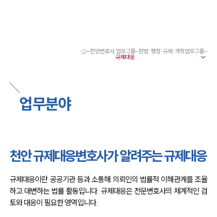
천안변호사 업무그룹
헌법·행정·규제·개혁업무그룹
대륜 천안로펌 강점
서울·대전·천안변호사
천안형사전문변호사
천안이혼전문변호사
업무분야
천안학교폭력변호사
천안부동산변호사
천안음주운전·교통사고변호사
천안변호사 업무분야
천안변호사 주요 업무사례
천안 규제대응변호사가 알려주는 규제대응
천안 분사무소 오시는 길
천안변호사상담 상담접수
채용정보
규제대응이란 공공기관 등과 소통해 의뢰인의 법률적 이해관계를 조율
하고 대변하는 법률 활동입니다. 규제대응은 전문변호사의 체계적인 검
토와 대응이 필요한 영역입니다.