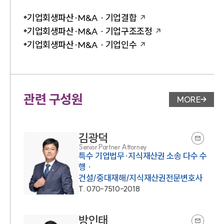
기업회생파산·M&A · 기업결합
기업회생파산·M&A · 기업구조조정
기업회생파산·M&A · 기업인수
관련 구성원
MORE
변호사 페
김광덕
Senior Partner Attorney
특수 기업법무·지식재산권 소송 다수 수
행 ·
건설/중대재해/지식재산권전문변호사
T.
070-7510-2018
방인태