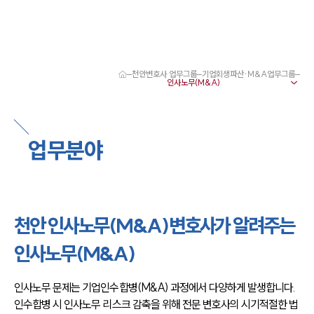
천안변호사 업무그룹
기업회생파산·M&A업무그룹
대륜 천안로펌 강점
서울·대전·천안변호사
천안형사전문변호사
천안이혼전문변호사
업무분야
천안학교폭력변호사
천안부동산변호사
천안음주운전·교통사고변호사
천안변호사 업무분야
천안변호사 주요 업무사례
천안 인사노무(M&A)변호사가 알려주는
천안 분사무소 오시는 길
천안변호사상담 상담접수
인사노무(M&A)
채용정보
인사노무 문제는 기업인수합병(M&A) 과정에서 다양하게 발생합니다. 
인수합병 시 인사노무 리스크 감축을 위해 전문 변호사의 시기적절한 법