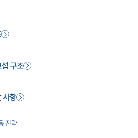
조
교섭 구조
할 사항
응 전략