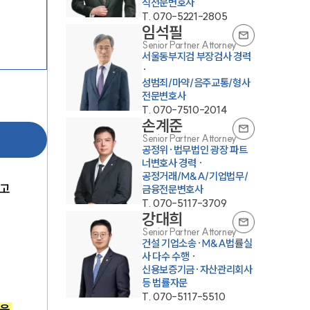
식전문변호사
T.
070-5221-2805
임석필
Senior Partner Attorney
서울동부지검 부장검사 경력
·
성범죄/마약/음주교통/형사
전문변호사
T.
070-7510-2014
손계준
Senior Partner Attorney
공정위·법무법인 광장 파트
너변호사 경력 ·
공정거래/M&A/기업법무/
고 
금융전문변호사
T.
070-5117-3709
강대희
Senior Partner Attorney
건설 기업소송·M&A법률실
사 다수 수행 ·
신용보증기금·자산관리회사
등 법률자문
T.
070-5117-5510
을 