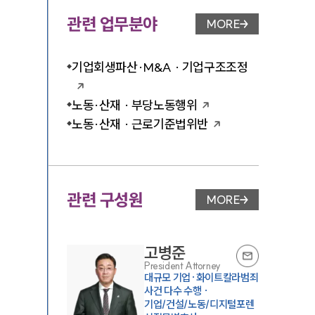
관련 업무분야
MORE
업무분야 페이지 이
기업회생파산·M&A · 기업구조조정
노동·산재 · 부당노동행위
노동·산재 · 근로기준법위반
관련 구성원
MORE
변호사 페이지 이동
고병준
President Attorney
대규모 기업·화이트칼라범죄
사건 다수 수행 ·
기업/건설/노동/디지털포렌