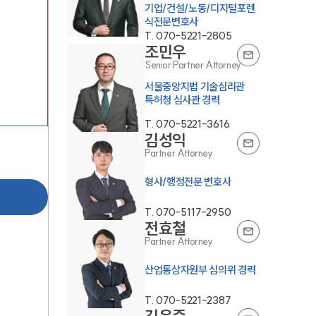
기업/건설/노동/디지털포렌
식전문변호사
T.
070-5221-2805
조민우
Senior Partner Attorney
서울중앙지법 기술심리관
특허청 심사관 경력
T.
070-5221-3616
김성익
Partner Attorney
형사/행정전문 변호사
T.
070-5117-2950
전효철
Partner Attorney
산업통상자원부 심의위 경력
T.
070-5221-2387