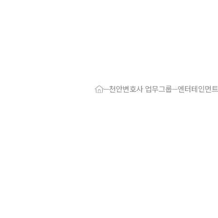
대륜 천안로펌
서울·대전·
천안변호사 업무그룹
엔터테인먼트
천안형사전문
천안이혼전문
천안학교폭력
천안부동산변
천안음주운전
천안변호사 
천안변호사 주
천안 분사무소
천안변호사상