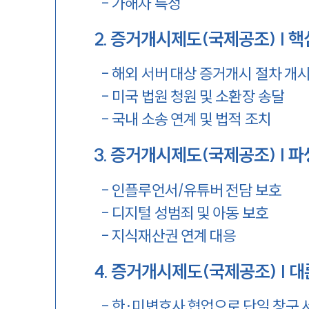
-
가해자 특정
2
.
증거개시제도(국제공조) | 핵
-
해외 서버 대상 증거개시 절차 개
-
미국 법원 청원 및 소환장 송달
-
국내 소송 연계 및 법적 조치
3
.
증거개시제도(국제공조) | 파
-
인플루언서/유튜버 전담 보호
-
디지털 성범죄 및 아동 보호
-
지식재산권 연계 대응
4
.
증거개시제도(국제공조) | 대
-
한·미변호사 협업으로 단일 창구 