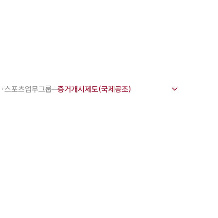
1800-7905
 강점
천안변호사
·스포츠업무그룹
변호사
변호사
변호사
호사
·교통사고변호사
업무분야
요 업무사례
 오시는 길
담 상담접수