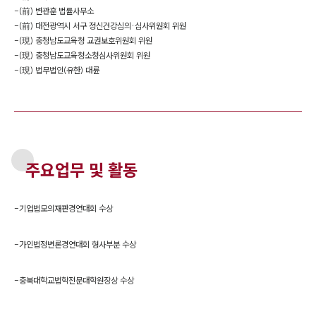
-
(前) 변관훈 법률사무소
-
(前) 대전광역시 서구 정신건강심의·심사위원회 위원
-
(現) 충청남도교육청 교권보호위원회 위원
-
(現) 충청남도교육청소청심사위원회 위원
-
(現) 법무법인(유한) 대륜
주요업무 및 활동
-
기업법모의재판경연대회 수상
-
가인법정변론경연대회 형사부분 수상
-
충북대학교법학전문대학원장상 수상