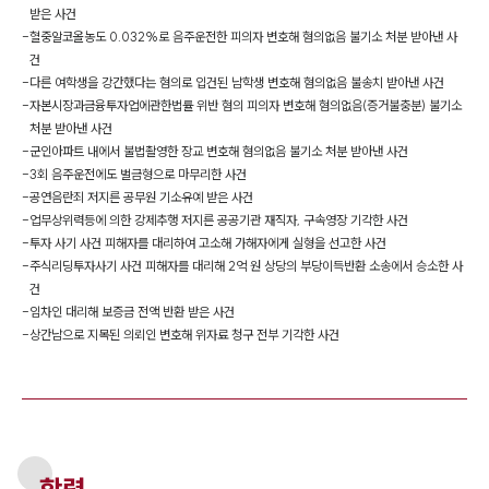
받은 사건
-
혈중알코올농도 0.032%로 음주운전한 피의자 변호해 혐의없음 불기소 처분 받아낸 사
건
-
다른 여학생을 강간했다는 혐의로 입건된 남학생 변호해 혐의없음 불송치 받아낸 사건
-
자본시장과금융투자업에관한법률 위반 혐의 피의자 변호해 혐의없음(증거불충분) 불기소
처분 받아낸 사건
-
군인아파트 내에서 불법촬영한 장교 변호해 혐의없음 불기소 처분 받아낸 사건
-
3회 음주운전에도 벌금형으로 마무리한 사건
-
공연음란죄 저지른 공무원 기소유예 받은 사건
-
업무상위력등에 의한 강제추행 저지른 공공기관 재직자, 구속영장 기각한 사건
-
투자 사기 사건 피해자를 대리하여 고소해 가해자에게 실형을 선고한 사건
-
주식리딩투자사기 사건 피해자를 대리해 2억 원 상당의 부당이득반환 소송에서 승소한 사
건
-
임차인 대리해 보증금 전액 반환 받은 사건
-
상간남으로 지목된 의뢰인 변호해 위자료 청구 전부 기각한 사건