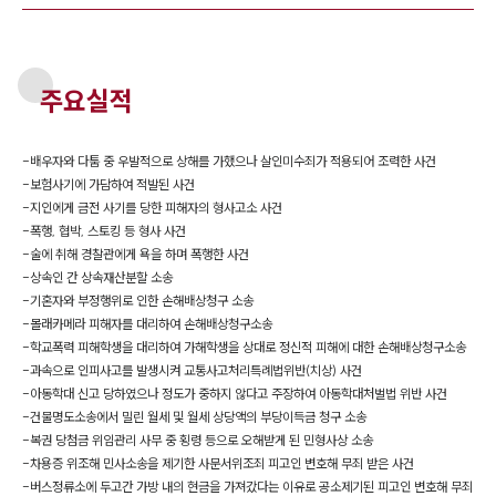
주요실적
-
배우자와 다툼 중 우발적으로 상해를 가했으나 살인미수죄가 적용되어 조력한 사건
-
보험사기에 가담하여 적발된 사건
-
지인에게 금전 사기를 당한 피해자의 형사고소 사건
-
폭행, 협박, 스토킹 등 형사 사건
-
술에 취해 경찰관에게 욕을 하며 폭행한 사건
-
상속인 간 상속재산분할 소송
-
기혼자와 부정행위로 인한 손해배상청구 소송
-
몰래카메라 피해자를 대리하여 손해배상청구소송
-
학교폭력 피해학생을 대리하여 가해학생을 상대로 정신적 피해에 대한 손해배상청구소송
-
과속으로 인피사고를 발생시켜 교통사고처리특례법위반(치상) 사건
-
아동학대 신고 당하였으나 정도가 중하지 않다고 주장하여 아동학대처벌법 위반 사건
-
건물명도소송에서 밀린 월세 및 월세 상당액의 부당이득금 청구 소송
-
복권 당첨금 위임관리 사무 중 횡령 등으로 오해받게 된 민형사상 소송
-
차용증 위조해 민사소송을 제기한 사문서위조죄 피고인 변호해 무죄 받은 사건
-
버스정류소에 두고간 가방 내의 현금을 가져갔다는 이유로 공소제기된 피고인 변호해 무죄