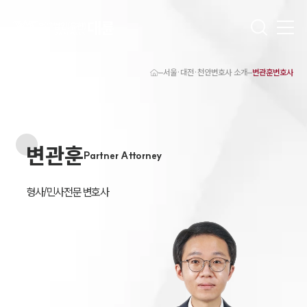
서울·대전·천안변호사 소개
변관훈변호사
대륜 천안로펌 강점
서울·대전·천안변호사
천안형사전문변호사
천안이혼전문변호사
변관훈
천안학교폭력변호사
Partner Attorney
천안부동산변호사
천안음주운전·교통사고변호사
천안변호사 업무분야
형사/민사전문 변호사
천안변호사 주요 업무사례
천안 분사무소 오시는 길
천안변호사상담 상담접수
채용정보