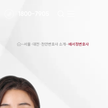
1800-7905
 강점
천안변호사
서울·대전·천안변호사 소개
배서정변호사
변호사
변호사
변호사
호사
·교통사고변호사
업무분야
요 업무사례
 오시는 길
담 상담접수