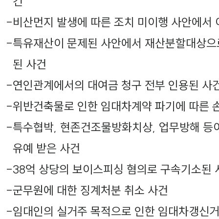
건
-
비산먼지 발생에 따른 조치 미이행 사안에서 
-
특유재산이 문제된 사안에서 재산분할대상으
된 사건
-
연인관계에서의 대여금 청구 전부 인용된 사
-
위반건축물로 인한 임대차계약 파기에 따른 
-
특수협박, 현존건조물방화치상, 업무방해 등이
유예 받은 사건
-
38억 상당의 보이스피싱 혐의로 구속기소된 
-
군무원에 대한 징계처분 취소 사건
-
임대인의 실거주 목적으로 인한 임대차갱신거