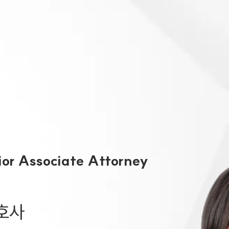
대륜 천안로펌
서울·대전·
천안형사전문
천안이혼전문
천안학교폭력
천안부동산변
ior Associate Attorney
천안음주운전
천안변호사 
천안변호사 주
호사
천안 분사무소
천안변호사상