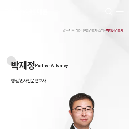
서울·대전·천안변호사 소개
박재정변호사
대륜 천안로펌 강점
서울·대전·천안변호사
천안형사전문변호사
천안이혼전문변호사
박재정
천안학교폭력변호사
Partner Attorney
천안부동산변호사
천안음주운전·교통사고변호사
천안변호사 업무분야
행정/민사전문 변호사
천안변호사 주요 업무사례
천안 분사무소 오시는 길
천안변호사상담 상담접수
채용정보