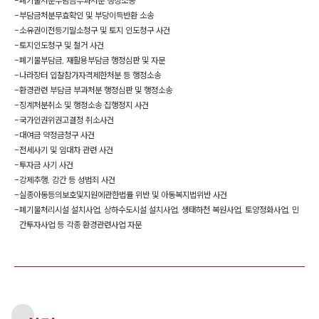
-
폐기물처분부담금부과처분 행정소송
-
부담금처분무효확인 및 부당이득반환 소송
-
소유권이전등기말소청구 및 토지 인도청구 사건
-
토지인도청구 및 철거 사건
-
폐기물부담금, 재활용부담금 행정심판 및 자문
-
나라장터 입찰참가자격제한처분 등 행정소송
-
환경관련 부담금 부과처분 행정심판 및 행정소송
-
징계처분취소 및 행정소송 집행정지 사건
-
국가인권위권고결정 취소사건
-
대여금 약정금청구 사건
-
전세사기 및 임대차 관련 사건
-
투자금 사기 사건
-
강제추행, 강간 등 성범죄 사건
-
실종아동등의보호및지원에관한법률 위반 및 아동복지법위반 사건
-
폐기물처리시설 설치사업, 상하수도시설 설치사업, 생태하천 복원사업, 토양정화사업, 민
간투자사업 등 각종 환경관련사업 자문