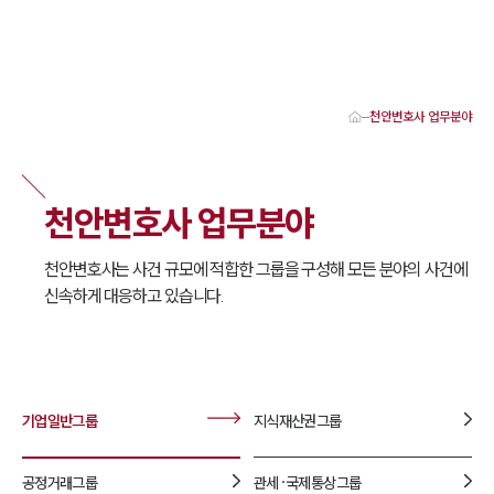
천안변호사 업무분야
대륜 천안로펌 강점
서울·대전·천안변호사
천안형사전문변호사
천안변호사 업무분야
천안이혼전문변호사
천안학교폭력변호사
천안부동산변호사
천안변호사는 사건 규모에 적합한 그룹을 구성해 모든 분야의 사건에
천안음주운전·교통사고변호사
신속하게 대응하고 있습니다.
천안변호사 업무분야
천안변호사 주요 업무사례
천안 분사무소 오시는 길
천안변호사상담 상담접수
채용정보
기업일반
그룹
지식재산권
그룹
공정거래
그룹
관세·국제통상
그룹