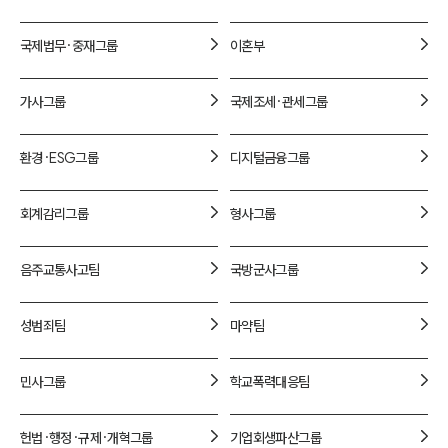
1800-7905
국제법무·중재
그룹
이혼
부
가사
그룹
국제조세·관세
그룹
환경·ESG
그룹
디지털금융
그룹
회계감리
그룹
형사
그룹
음주교통사고
팀
국방군사
그룹
성범죄
팀
마약
팀
민사
그룹
학교폭력대응
팀
헌법·행정·규제·개혁
그룹
기업회생파산
그룹