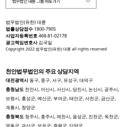
법무법인 대륜 그룹 바로가기
법무법인(유한) 대륜
법률상담접수
1800-7905
사업자등록번호
468-81-02178
광고책임변호사
김국일
Copyright 2022 법무법인(유한) 대륜 all rights reserved
천안
법무법인의 주요 상담지역
대전광역시
동구, 중구, 서구, 유성구, 대덕구
충청남도
천안시, 아산시, 서산시, 당진시, 논산시, 공주시,
보령시, 홍성군, 예산군, 부여군, 태안군, 서천군, 금산군,
계룡시, 청양군
충청북도
청주시, 충주시, 제천시, 음성군, 진천군, 옥천군,
영동군, 괴산군, 보은군, 증평군, 단양군