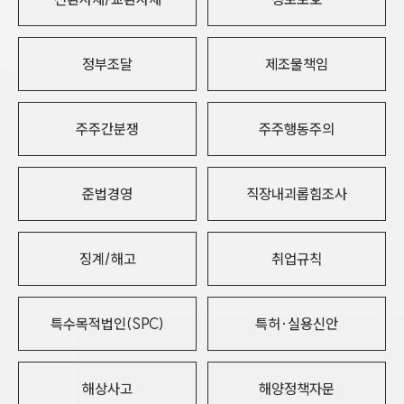
정부조달
제조물책임
주주간분쟁
주주행동주의
준법경영
직장내괴롭힘조사
징계/해고
취업규칙
특수목적법인(SPC)
특허·실용신안
해상사고
해양정책자문