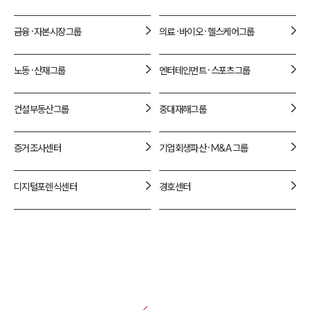
금융·자본시장
그룹
의료·바이오·헬스케어
그룹
노동·산재
그룹
엔터테인먼트·스포츠
그룹
건설부동산
그룹
중대재해
그룹
증거조사
센터
기업회생파산·M&A
그룹
디지털포렌식
센터
경호
센터