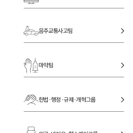
음주교통사고
팀
마약
팀
헌법·행정·규제·개혁
그룹