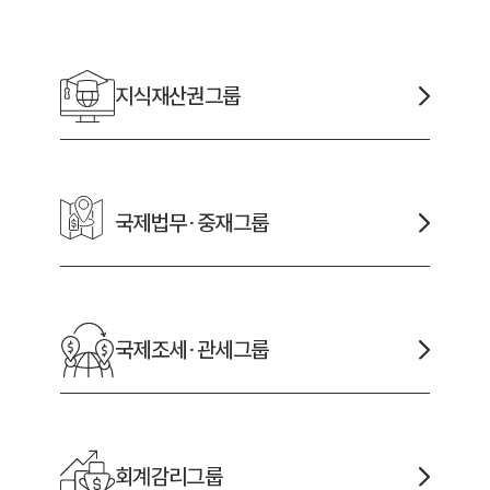
채용정보
지식재산권
그룹
1800
국제법무·중재
그룹
국제조세·관세
그룹
회계감리
그룹