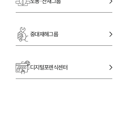
노동·산재
그룹
중대재해
그룹
디지털포렌식
센터