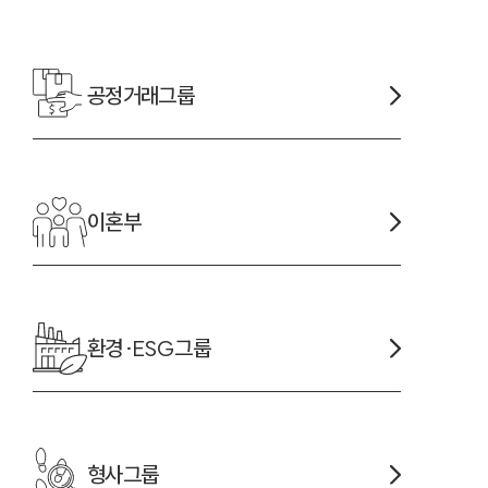
공정거래
그룹
-7905
이혼
부
환경·ESG
그룹
형사
그룹