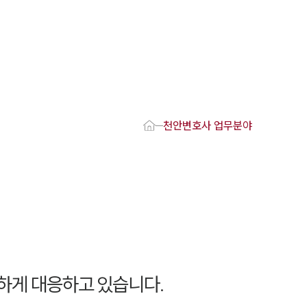
1800-7905
 강점
천안변호사
천안변호사 업무분야
변호사
변호사
변호사
호사
·교통사고변호사
업무분야
요 업무사례
하게 대응하고 있습니다.
 오시는 길
담 상담접수