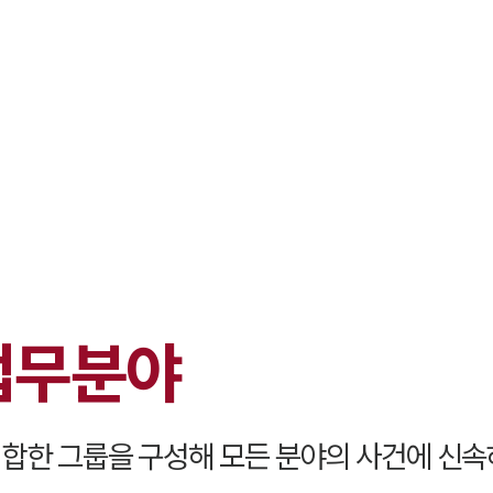
대륜 천안로펌
서울·대전·
천안형사전문
천안이혼전문
천안학교폭력
천안부동산변
업무분야
천안음주운전
천안변호사 
천안변호사 주
합한 그룹을 구성해 모든 분야의 사건에 신속
천안 분사무소
천안변호사상