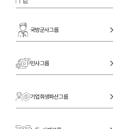
국방군사
그룹
민사
그룹
기업회생파산
그룹